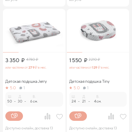
3 350
₽
4 780
₽
1 550
₽
2 210
₽
или частями от
279
₽ в мес.
или частями от
129
₽ в мес.
Детская подушка Jerry
Детская подушка Tiny
5.0
1
5.0
1
Ш.
Д.
В.
Ш.
Д.
В.
50
-
30
-
6 см.
24
-
21
-
4 см.
Доступно онлайн, доставка 13
Доступно онлайн, доставка 13