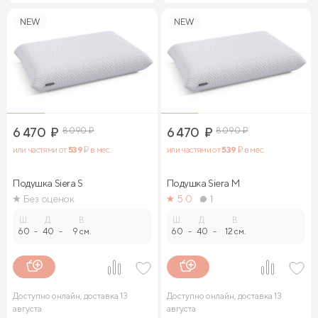
NEW
NEW
6 470
₽
8 090
₽
6 470
₽
8 090
₽
или частями от
539
₽ в мес.
или частями от
539
₽ в мес.
Подушка Siera S
Подушка Siera M
Без оценок
5.0
1
Ш.
Д.
В.
Ш.
Д.
В.
60
-
40
-
9 см.
60
-
40
-
12 см.
Доступно онлайн, доставка 13
Доступно онлайн, доставка 13
августа
августа