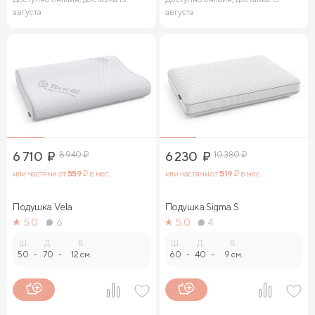
августа
августа
6 710
₽
8 940
₽
6 230
₽
10 380
₽
или частями от
559
₽ в мес.
или частями от
519
₽ в мес.
Подушка Vela
Подушка Sigma S
5.0
6
5.0
4
Ш.
Д.
В.
Ш.
Д.
В.
50
-
70
-
12 см.
60
-
40
-
9 см.