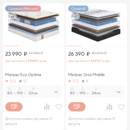
Средний/Жесткий
Средний
Хит
Хит
23 990
₽
39 980
₽
26 390
₽
40 600
₽
или частями от
1 999
₽ в мес.
или частями от
2 199
₽ в мес.
Матрас Eco Optima
Матрас Gros Middle
5.0
13
5.0
4
Ш.
Д.
В.
Ш.
Д.
В.
80
-
190
-
23 см.
80
-
190
-
24 см.
Доступно онлайн, доставка 13
Доступно онлайн, доставка 13
августа
августа