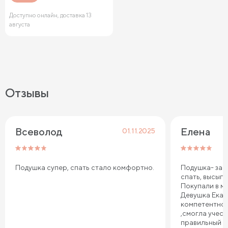
Доступно онлайн, доставка 13
августа
Отзывы
Всеволод
Елена
01.11.2025
Подушка супер, спать стало комфортно.
Подушка- зам
спать, высыпа
Покупали в ма
Девушка Екат
компетентно
,смогла учес
правильный в