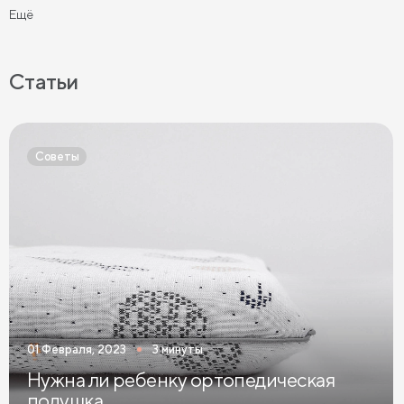
Ещё
Детские подушки
Подушки для взрослых
Подушки для сна на боку
Подушки для сна на животе
Статьи
Подушки для сна на спине
Высокие подушки
Низкие подушки
Подушки 40 на 60
Советы
Латексные подушки
01 Февраля, 2023
3 минуты
Нужна ли ребенку ортопедическая
подушка