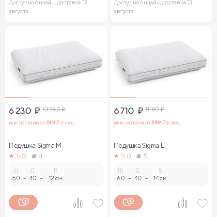
Доступно онлайн, доставка 13
Доступно онлайн, доставка 13
августа
августа
6 230
₽
10 380
₽
6 710
₽
11 180
₽
или частями от
519
₽ в мес.
или частями от
559
₽ в мес.
Подушка Sigma M
Подушка Sigma L
5.0
4
5.0
5
Ш.
Д.
В.
Ш.
Д.
В.
60
-
40
-
12 см.
60
-
40
-
14 см.