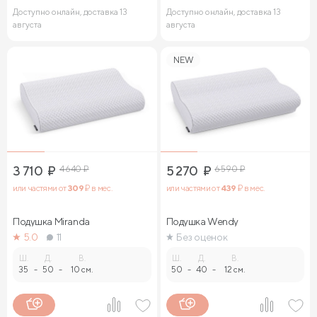
Доступно онлайн, доставка 13
Доступно онлайн, доставка 13
августа
августа
NEW
3 710
₽
4 640
₽
5 270
₽
6 590
₽
или частями от
309
₽ в мес.
или частями от
439
₽ в мес.
Подушка Miranda
Подушка Wendy
5.0
11
Без оценок
Ш.
Д.
В.
Ш.
Д.
В.
35
-
50
-
10 см.
50
-
40
-
12 см.