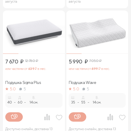
августа
августа
7 670
₽
12 780
₽
5 990
₽
7 050
₽
или частями от
639
₽ в мес.
или частями от
499
₽ в мес.
Подушка Sigma Plus
Подушка Wave
5.0
5
5.0
5
Ш.
Д.
В.
Ш.
Д.
В.
40
-
60
-
14 см.
35
-
55
-
14 см.
Доступно онлайн, доставка 13
Доступно онлайн, доставка 13