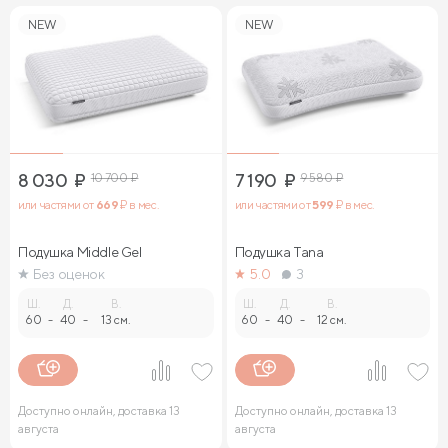
NEW
NEW
8 030
₽
10 700
₽
7 190
₽
9 580
₽
или частями от
669
₽ в мес.
или частями от
599
₽ в мес.
Подушка Middle Gel
Подушка Tana
Без оценок
5.0
3
Ш.
Д.
В.
Ш.
Д.
В.
60
-
40
-
13 см.
60
-
40
-
12 см.
Доступно онлайн, доставка 13
Доступно онлайн, доставка 13
августа
августа