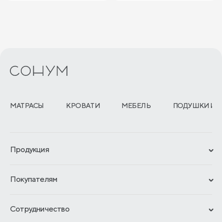
МАТРАСЫ
КРОВАТИ
МЕБЕЛЬ
ПОДУШКИ И 
Продукция
Сертификаты
Покупателям
Гарантии
Рассрочка и кредит
Материалы и технологии
Сотрудничество
Обмен и возврат
Сроки изготовления