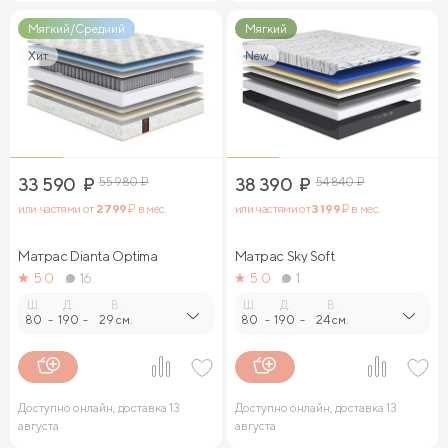
Мягкий/Средний
Мягкий
Хит
New
33 590
₽
55 980
₽
38 390
₽
54 840
₽
или частями от
2 799
₽ в мес.
или частями от
3 199
₽ в мес.
Матрас Dianta Optima
Матрас Sky Soft
5.0
16
5.0
1
Ш.
Д.
В.
Ш.
Д.
В.
80
-
190
-
29 см.
80
-
190
-
24 см.
Доступно онлайн, доставка 13
Доступно онлайн, доставка 13
августа
августа