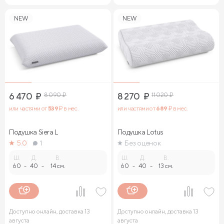
NEW
NEW
6 470
₽
8 090
₽
8 270
₽
11 020
₽
или частями от
539
₽ в мес.
или частями от
689
₽ в мес.
Подушка Siera L
Подушка Lotus
5.0
1
Без оценок
Ш.
Д.
В.
Ш.
Д.
В.
60
-
40
-
14 см.
60
-
40
-
13 см.
Доступно онлайн, доставка 13
Доступно онлайн, доставка 13
августа
августа