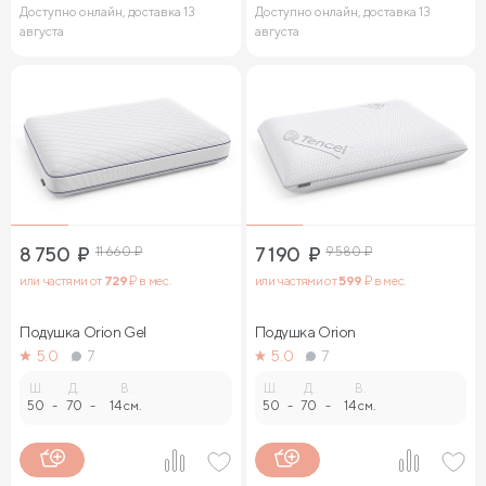
Доступно онлайн, доставка 13
Доступно онлайн, доставка 13
августа
августа
8 750
₽
11 660
₽
7 190
₽
9 580
₽
или частями от
729
₽ в мес.
или частями от
599
₽ в мес.
Подушка Orion Gel
Подушка Orion
5.0
7
5.0
7
Ш.
Д.
В.
Ш.
Д.
В.
50
-
70
-
14 см.
50
-
70
-
14 см.