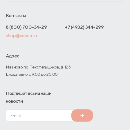
Франчайзинг
Доставка и оплата
Блог
Отельерам
Контакты
Как оформить заказ
Отзывы покупателей
Интернет-магазинам
Адреса магазинов
8 (800) 700-34-29
+7 (4932) 344-299
Оптовые продажи
shop@sonum.ru
Договор-оферты
Дизайнерам интерьеров
О производстве
Адрес
Иваново пр. Текстильщиков, д. 125
Ежедневно с 9:00 до 20:00
Подпишитесь на наши
новости