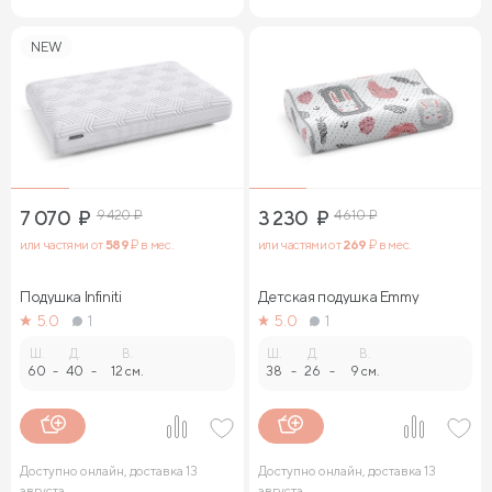
NEW
7 070
₽
9 420
₽
3 230
₽
4 610
₽
или частями от
589
₽ в мес.
или частями от
269
₽ в мес.
Подушка Infiniti
Детская подушка Emmy
5.0
1
5.0
1
Ш.
Д.
В.
Ш.
Д.
В.
60
-
40
-
12 см.
38
-
26
-
9 см.
Доступно онлайн, доставка 13
Доступно онлайн, доставка 13
августа
августа