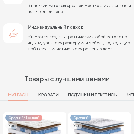
Жесткие матрасы шириной 140 см
В наличии матрасы средней жесткости для спальни
по выгодной цене.
Жесткие пружинные матрасы 160х200 см
Жесткие беспружинные матрасы 160х200 см
Индивидуальный подход
Мы можем создать практически любой матрас по
Мягкие беспружинные матрасы
индивидуальному размеру или мебель, подходящую
к общему стилистическому решению дома.
Высокие двуспальные матрасы
Высокие матрасы 200 см длиной
Высокие матрасы 140х200 см
Товары с лучшими ценами
Высокие матрасы 160х200 см
МАТРАСЫ
КРОВАТИ
ПОДУШКИ И ТЕКСТИЛЬ
МЕ
Высокие матрасы 180х200 см
Матрасы с независимыми пружинами 160х200 см
Средний/Жесткий
Средний
Матрасы с независимыми пружинами 180х200 см
Хит
Хит