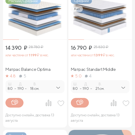
Мягкий/Средний
Средний
Хит
14 390
₽
28 780
₽
16 790
₽
25 830
₽
или частями от
1 199
₽ в мес.
или частями от
1 399
₽ в мес.
Матрас Balance Optima
Матрас Standart Middle
4.8
5
5.0
4
Ш.
Д.
В.
Ш.
Д.
В.
80
-
190
-
18 см.
80
-
190
-
21 см.
Доступно онлайн, доставка 13
Доступно онлайн, доставка 13
августа
августа