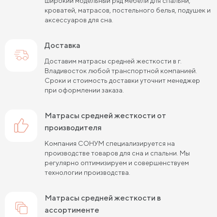
широкий модельный ряд мебели для спальни,
Пружинные матрасы 120х200 см
кроватей, матрасов, постельного белья, подушек и
аксессуаров для сна.
Пружинные матрасы 140х200 см
Доставка
Матрасы средней жесткости 160х200
Доставим матрасы средней жесткости в г.
Пружинные матрасы 160х200 см
Владивосток любой транспортной компанией.
Сроки и стоимость доставки уточнит менеджер
Пружинные матрасы 180х200 см
Матрасы в скрутке
при оформлении заказа.
Пружинные матрасы 200х200 см
матрасы средней жесткости от
Матрасы средней жесткости 200 на 200
производителя
Компания СОНУМ специализируется на
Пружинные матрасы средней жесткости
производстве товаров для сна и спальни. Мы
регулярно оптимизируем и совершенствуем
Жесткие матрасы 120х200 см
технологии производства.
Жесткие матрасы шириной 160 см
матрасы средней жесткости в
Матрасы средней жесткости 140х200
ассортименте