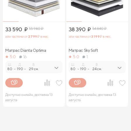
33 590
₽
55 980
₽
38 390
₽
54 840
₽
или частями от
2 799
₽ в мес.
или частями от
3 199
₽ в мес.
Матрас Dianta Optima
Матрас Sky Soft
5.0
16
5.0
1
Ш.
Д.
В.
Ш.
Д.
В.
80
-
190
-
29 см.
80
-
190
-
24 см.
Доступно онлайн, доставка 13
Доступно онлайн, доставка 13
августа
августа