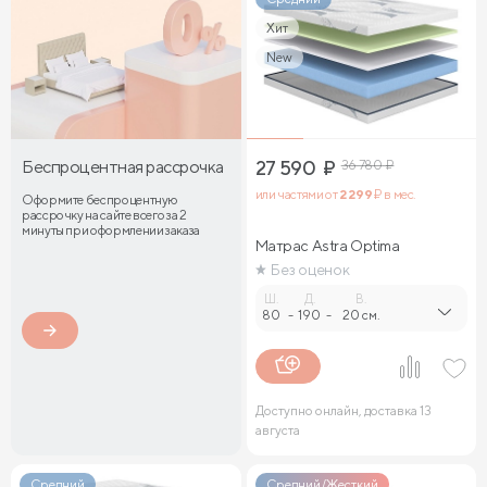
Хит
New
Беспроцентная рассрочка
27 590
₽
36 780
₽
или частями от
2 299
₽ в мес.
Оформите беспроцентную
рассрочку на сайте всего за 2
минуты при оформлении заказа
Матрас Astra Optima
Без оценок
Ш.
Д.
В.
80
-
190
-
20 см.
Доступно онлайн, доставка 13
августа
Средний
Средний/Жесткий