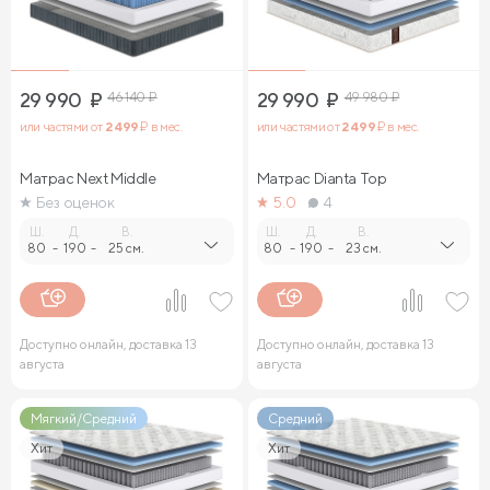
29 990
₽
46 140
₽
29 990
₽
49 980
₽
или частями от
2 499
₽ в мес.
или частями от
2 499
₽ в мес.
Матрас Next Middle
Матрас Dianta Top
Без оценок
5.0
4
Ш.
Д.
В.
Ш.
Д.
В.
80
-
190
-
25 см.
80
-
190
-
23 см.
Доступно онлайн, доставка 13
Доступно онлайн, доставка 13
августа
августа
Мягкий/Средний
Средний
Хит
Хит