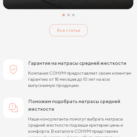
Односпальные матрасы 80х190
Матрасы 200x200 см
Односпальные матрасы 90х200
Все статьи
Односпальные пружинные матрасы
Кокосовые пружинные матрасы
Пружинные матрасы 80 см
Гарантия на матрасы средней жесткости
Пружинные матрасы 120 см
Компания СОНУМ предоставляет своим клиентам
гарантию от 18 месяцев до 10 лет на всю
Пружинные матрасы 140 см
выпускаемую продукцию.
Пружинные матрасы 160 см
Поможем подобрать матрасы средней
Пружинные матрасы 180 см
жесткости
Пружинные матрасы 80х190 см
Наши консультанты помогут выбрать матрасы
средней жесткости под ваши критерии цены и
Пружинные матрасы 90х200 см
комфорта. В каталоге СОНУМ представлен