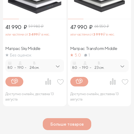
41 990
₽
59 980
₽
47 990
₽
68 550
₽
или частями от
3 499
₽ в мес.
или частями от
3 999
₽ в мес.
Матрас Sky Middle
Матрас Transform Middle
Без оценок
5.0
1
Ш.
Д.
В.
Ш.
Д.
В.
80
-
190
-
24 см.
80
-
190
-
23 см.
Доступно онлайн, доставка 13
Доступно онлайн, доставка 13
августа
августа
Больше товаров