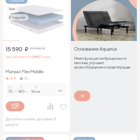
Средний
Хит
В скрутке
15 590
₽
23 980
₽
Основание Aquarius
или частями от
1 299
₽ в мес.
Имеет функцию вибрационного
массажа, улучшает
кровообращение и предотвращает
Матрас Flex Middle
затекание мышц
4.9
10
Ш.
Д.
В.
70
-
180
-
16 см.
Доступно онлайн, доставка 13
августа