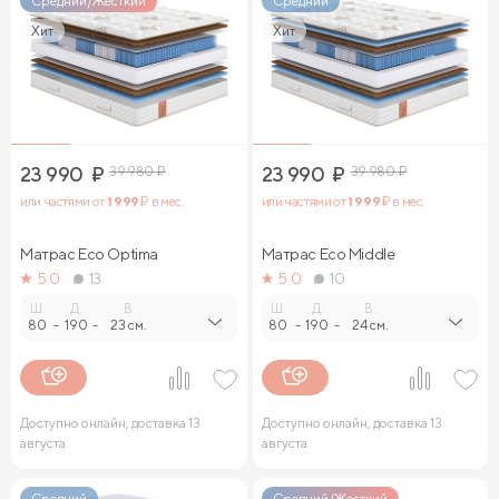
Средний/Жесткий
Средний
Хит
Хит
23 990
₽
39 980
₽
23 990
₽
39 980
₽
или частями от
1 999
₽ в мес.
или частями от
1 999
₽ в мес.
Матрас Eco Optima
Матрас Eco Middle
5.0
13
5.0
10
Ш.
Д.
В.
Ш.
Д.
В.
80
-
190
-
23 см.
80
-
190
-
24 см.
Доступно онлайн, доставка 13
Доступно онлайн, доставка 13
августа
августа
Средний
Средний/Жесткий