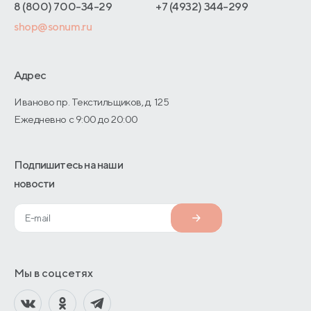
Адреса магазинов
8 (800) 700-34-29
+7 (4932) 344-299
Оптовые продажи
shop@sonum.ru
Договор-оферты
Дизайнерам интерьеров
О производстве
Адрес
Иваново пр. Текстильщиков, д. 125
Ежедневно с 9:00 до 20:00
Подпишитесь на наши
новости
Мы в соцсетях