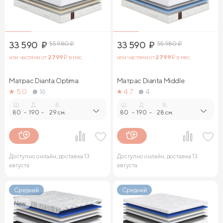
33 590
₽
55 980
₽
33 590
₽
55 980
₽
или частями от
2 799
₽ в мес.
или частями от
2 799
₽ в мес.
Матрас Dianta Optima
Матрас Dianta Middle
5.0
16
4.7
4
Ш.
Д.
В.
Ш.
Д.
В.
80
-
190
-
29 см.
80
-
190
-
28 см.
Доступно онлайн, доставка 13
Доступно онлайн, доставка 13
августа
августа
Средний
Средний
New