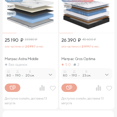
Хит
Хит
New
25 190
₽
33 580
₽
26 390
₽
40 600
₽
или частями от
2 099
₽ в мес.
или частями от
2 199
₽ в мес.
Матрас Astra Middle
Матрас Gros Optima
Без оценок
5.0
2
Ш.
Д.
В.
Ш.
Д.
В.
80
-
190
-
20 см.
80
-
190
-
23 см.
Доступно онлайн, доставка 13
Доступно онлайн, доставка 13
августа
августа