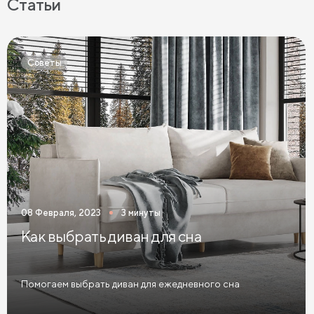
Статьи
Матрасы средней жесткости
Жесткие матрасы
Тонкие матрасы
Матрасы с независимыми пружинами
Советы
Матрасы из латекса
Кокосовые матрасы
Матрасы из латекса и кокоса
Матрасы с эффектом памяти
Высокие матрасы
Матрасы с 5 зонами жесткости
Матрасы с 7 зонами жесткости
08 Февраля, 2023
3 минуты
Односпальные матрасы
Двуспальные матрасы
Как выбрать диван для сна
Матрасы для кроватей
Матрасы для кроватей трансформеров
Помогаем выбрать диван для ежедневного сна
Тонкие мягкие матрасы
Тонкие жесткие матрасы