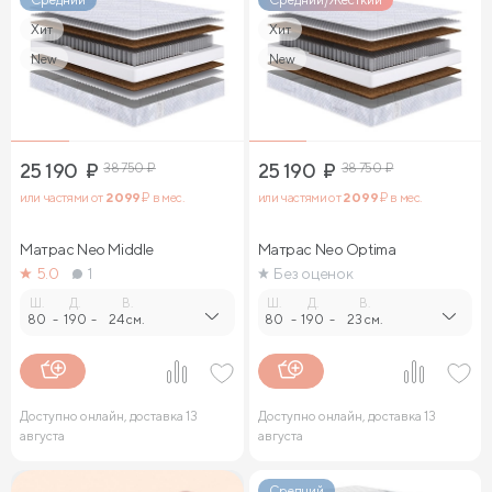
Хит
Хит
New
New
25 190
₽
38 750
₽
25 190
₽
38 750
₽
или частями от
2 099
₽ в мес.
или частями от
2 099
₽ в мес.
Матрас Neo Middle
Матрас Neo Optima
5.0
1
Без оценок
Ш.
Д.
В.
Ш.
Д.
В.
80
-
190
-
24 см.
80
-
190
-
23 см.
Доступно онлайн, доставка 13
Доступно онлайн, доставка 13
августа
августа
Средний