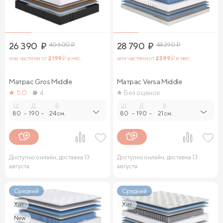
26 390
₽
40 600
₽
28 790
₽
44 290
₽
или частями от
2 199
₽ в мес.
или частями от
2 399
₽ в мес.
Матрас Gros Middle
Матрас Versa Middle
5.0
4
Без оценок
Ш.
Д.
В.
Ш.
Д.
В.
80
-
190
-
24 см.
80
-
190
-
21 см.
Доступно онлайн, доставка 13
Доступно онлайн, доставка 13
августа
августа
Средний
Средний
Хит
Хит
New