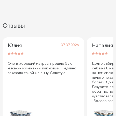
Отзывы
Юлия
Наталия 
07.07.2026
Очень хороший матрас, прошло 5 лет
Долго выбира
никаких изменений, как новый. Недавно
себе на 8 мар
заказала такой же сыну. Советую!
на нем сплю.
ничего не зат
болеть. До эт
Лазурите, пр
обратно, про
чувствовала 
, болело все т
плечи. Реком
Сонум к поку
дня . Спасибо