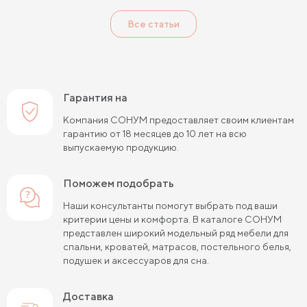
Детские кровати черного цвета
Все статьи
Детские кровати 120 см шириной
Детские кровати 80 см шириной
Детские кровати 90 см шириной
Гарантия на
Детские кровати 180 см длиной
Компания СОНУМ предоставляет своим клиентам
гарантию от 18 месяцев до 10 лет на всю
Детские кровати 190 см длиной
выпускаемую продукцию.
Детские кровати 120 на 200 см
Поможем подобрать
Детские кровати 80 на 180 см
Наши консультанты помогут выбрать под ваши
критерии цены и комфорта. В каталоге СОНУМ
Детские кровати 80 на 200 см
представлен широкий модельный ряд мебели для
спальни, кроватей, матрасов, постельного белья,
Детские кровати 90 на 200 см
подушек и аксессуаров для сна.
Детские кровати с подъемным механизмом
Доставка