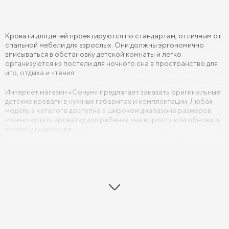
Кровати для детей проектируются по стандартам, отличным от
спальной мебели для взрослых. Они должны эргономично
вписываться в обстановку детской комнаты и легко
организуются из постели для ночного сна в пространство для
игр, отдыха и чтения.
Интернет магазин «Сонум» предлагает заказать оригинальные
детские кровати в нужных габаритах и комплектации. Любая
модель в каталоге доступна в широком диапазоне размеров:
можно купить кроватку для ребенка «на вырост» или обновить
комнату подростка.
Функциональность кровати для детей
В любой детской, кровать, это своеобразный центр комнаты.
Если планировка детской не включает диван или специальную
кушетку, то кровать будет повседневным «островом» для
дневного отдыха. Пространство под кроватью в детской также
редко остается без дела: его используют как дополнительную
площадь для хранения.