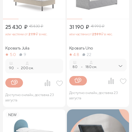
25 430
₽
45 830
₽
31 190
₽
41 990
₽
или частями от
2 119
₽ в мес.
или частями от
2 599
₽ в мес.
Кровать Julia
Кровать Uno
5.0
9
4.8
22
Ш.
Д.
Ш.
Д.
80
-
180 см.
90
-
200 см.
Доступно онлайн, доставка 23
Доступно онлайн, доставка 23
августа
августа
NEW