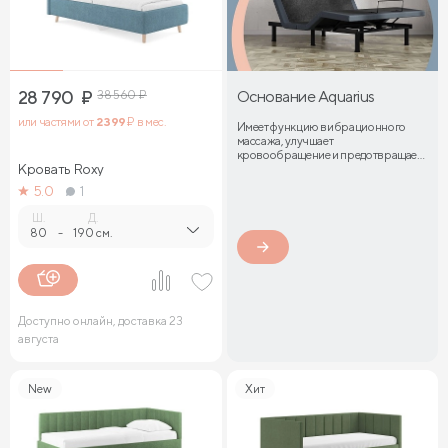
28 790
₽
38 560
₽
Основание Aquarius
или частями от
2 399
₽ в мес.
Имеет функцию вибрационного
массажа, улучшает
кровообращение и предотвращает
Кровать Roxy
затекание мышц
5.0
1
Ш.
Д.
80
-
190 см.
Доступно онлайн, доставка 23
августа
New
Хит