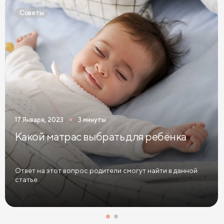
Детские кровати белого цвета
Советы
Детские кровати голубого цвета
Детские кровати цвета графит
Детские кровати желтого цвета
Детские кровати зеленого цвета
Детские кровати коричневого цвета
17 Января, 2023
3 минуты
Детские кровати красного цвета
Какой матрас выбрать для ребёнка
Детские кровати оранжевого цвета
Детские кровати розового цвета
Ответ на этот вопрос родители смогут найти в данной
статье.
Детские кровати синего цвета
Детские кровати фиолетового цвета