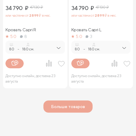
34 790
₽
47 130
₽
34 790
₽
47 130
₽
или частями от
2 899
₽ в мес.
или частями от
2 899
₽ в мес.
Кровать Capri R
Кровать Capri L
5.0
8
5.0
3
Ш.
Д.
Ш.
Д.
80
-
180 см.
80
-
180 см.
Доступно онлайн, доставка 23
Доступно онлайн, доставка 23
августа
августа
Больше товаров