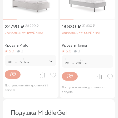
22 790
₽
26 990
₽
18 830
₽
32 630
₽
или частями от
1 899
₽ в мес.
или частями от
1 569
₽ в мес.
Кровать Prato
Кровать Hanna
5.0
3
5.0
3
Ш.
Д.
Ш.
Д.
80
-
190 см.
90
-
200 см.
Доступно онлайн, доставка 23
Доступно онлайн, доставка 23
августа
августа
Подушка Middle Gel