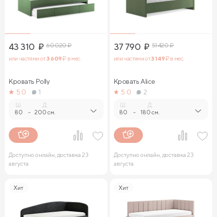
43 310
₽
60 020
₽
37 790
₽
51 420
₽
или частями от
3 609
₽ в мес.
или частями от
3 149
₽ в мес.
Кровать Polly
Кровать Alice
5.0
1
5.0
2
Ш.
Д.
Ш.
Д.
80
-
200 см.
80
-
180 см.
Доступно онлайн, доставка 23
Доступно онлайн, доставка 23
августа
августа
Хит
Хит