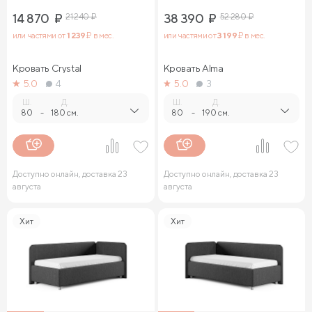
14 870
₽
21 240
₽
38 390
₽
52 280
₽
или частями от
1 239
₽ в мес.
или частями от
3 199
₽ в мес.
Кровать Crystal
Кровать Alma
5.0
4
5.0
3
Ш.
Д.
Ш.
Д.
80
-
180 см.
80
-
190 см.
Доступно онлайн, доставка 23
Доступно онлайн, доставка 23
августа
августа
Хит
Хит