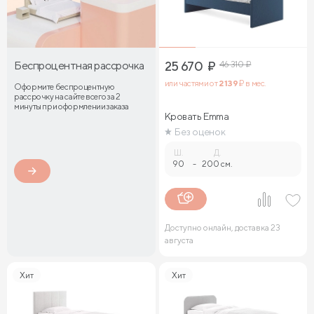
Беспроцентная рассрочка
25 670
₽
46 310
₽
или частями от
2 139
₽ в мес.
Оформите беспроцентную
рассрочку на сайте всего за 2
минуты при оформлении заказа
Кровать Emma
Без оценок
Ш.
Д.
90
-
200 см.
Доступно онлайн, доставка 23
августа
Хит
Хит