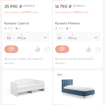
35 990
₽
48 850
₽
16 790
₽
23 980
₽
или частями от
2 999
₽ в мес.
или частями от
1 399
₽ в мес.
Кровать Caprice
Кровать Mariana
5.0
2
5.0
1
Ш.
Д.
Ш.
Д.
80
-
190 см.
80
-
190 см.
Доступно онлайн, доставка 23
Доступно онлайн, доставка 23
августа
августа
Хит