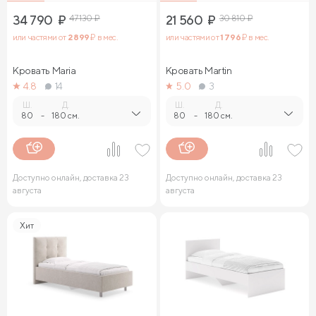
34 790
₽
47 130
₽
21 560
₽
30 810
₽
или частями от
2 899
₽ в мес.
или частями от
1 796
₽ в мес.
Кровать Maria
Кровать Martin
4.8
14
5.0
3
Ш.
Д.
Ш.
Д.
80
-
180 см.
80
-
180 см.
Доступно онлайн, доставка 23
Доступно онлайн, доставка 23
августа
августа
Хит