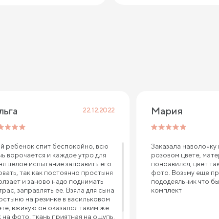
льга
Мария
22.12.2022
й ребенок спит беспокойно, всю
Заказала наволочку
чь ворочается и каждое утро для
розовом цвете, мат
ня целое испытание заправить его
понравился, цвет та
овать, так как постоянно простыня
фото. Возьму еще п
олзает и заново надо поднимать
пододеяльник что б
трас, заправлять ее. Взяла для сына
комплект
остыню на резинке в васильковом
ете, вживую он оказался таким же
к на фото, ткань приятная на ощупь.