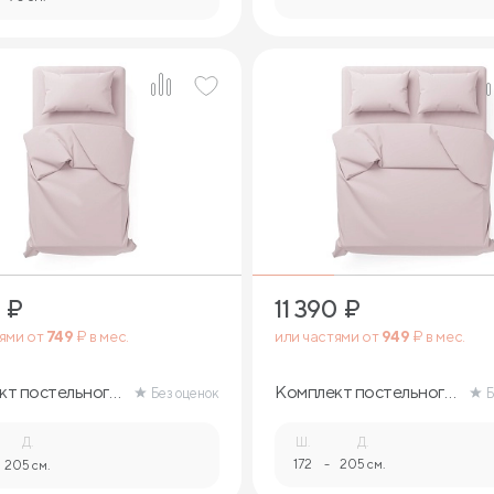
₽
11 390
₽
тями от
749
₽ в мес.
или частями от
949
₽ в мес.
кт постельного
Комплект постельного
Без оценок
Б
белья
Д.
Ш.
Д.
172
-
205 см.
205 см.