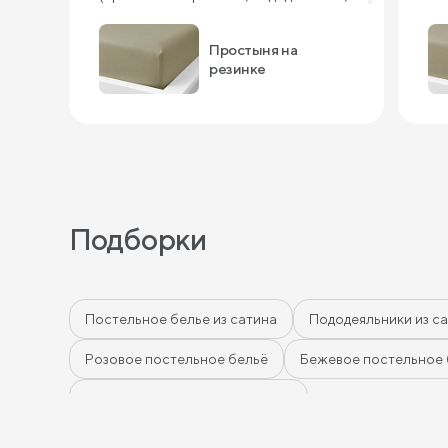
наволочки). Очень понравилось,
Мы
советую!
Простыня на
резинке
Подборки
Постельное белье из сатина
Пододеяльники из с
Розовое постельное бельё
Бежевое постельное 
Простыни на высокие матрасы