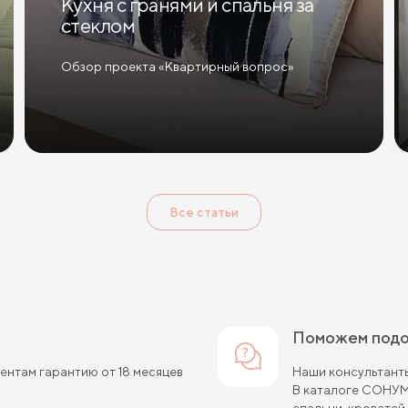
Кухня с гранями и спальня за
стеклом
Обзор проекта «Квартирный вопрос»
Все статьи
Поможем под
нтам гарантию от 18 месяцев
Наши консультанты
В каталоге СОНУМ
спальни, кроватей