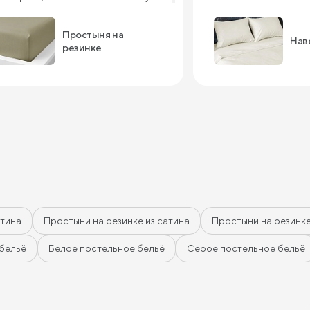
 с ребенком довольны, спасибо!
Простыня на
Нав
резинке
атина
Простыни на резинке из сатина
Простыни на резинк
бельё
Белое постельное бельё
Серое постельное бельё