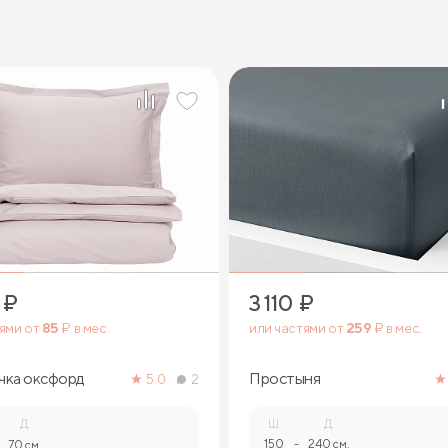
₽
3 110
₽
тями от
85
₽ в мес.
или частями от
259
₽ в мес.
чка оксфорд
Простыня
5.0
2
Д.
Ш.
Д.
150
-
240 см.
70 см.