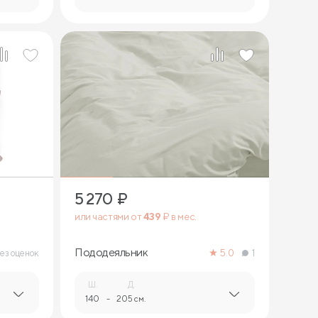
5 270
₽
или частями от
439
₽ в мес.
Пододеяльник
ез оценок
5.0
1
Ш.
Д.
140
-
205 см.