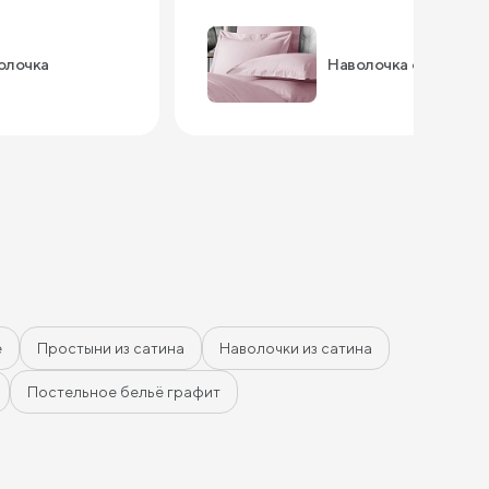
олочка
Наволочка оксфорд
е
Простыни из сатина
Наволочки из сатина
Постельное бельё графит