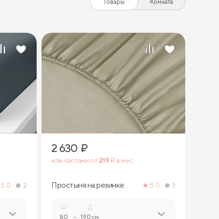
Товары
Комната
2 630
₽
или частями от
219
₽ в мес.
Простыня на резинке
5.0
2
5.0
3
Ш.
Д.
80
-
190 см.