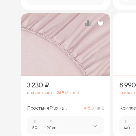
3 230
₽
8 990
или частями от
269
₽ в мес.
или час
Простыня Plus на
Компле
5.0
2
резинке
белья
Ш.
Д.
Ш.
80
-
190 см.
140
-