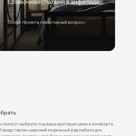
Сливочная спальня в анфиладе
Обзор проекта «Квартирный вопрос»
обрать
 помогут выбрать под ваши критерии цены и комфорта.
 представлен широкий модельный ряд мебели для
, матрасов, постельного белья, подушек и аксессуаров