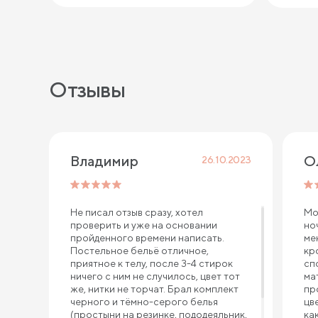
Отзывы
Владимир 
О
26.10.2023
Не писал отзыв сразу, хотел
Мо
проверить и уже на основании
но
пройденного времени написать.
ме
Постельное бельё отличное,
кр
приятное к телу, после 3-4 стирок
сп
ничего с ним не случилось, цвет тот
ма
же, нитки не торчат. Брал комплект
пр
черного и тёмно-серого белья
цв
(простыни на резинке, пододеяльник,
ка