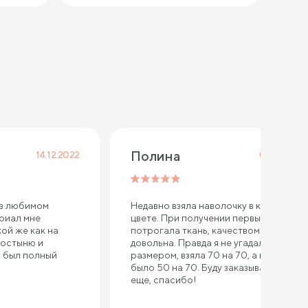
Полина
14.12.2022
04.12.2022
 в любимом
Недавно взяла наволочку в кремовом
ериал мне
цвете. При получении первым делом
кой же как на
потрогала ткань, качеством осталась
ростыню и
довольна. Правда я не угадала с
ы был полный
размером, взяла 70 на 70, а надо
было 50 на 70. Буду заказывать у вас
еще, спасибо!