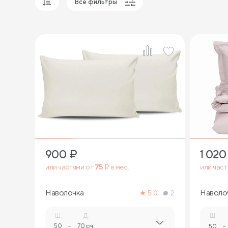
Все фильтры
Популярные
Сначала дешевые
Сначала дорогие
900
₽
1 020
или частями от
75
₽ в мес.
или час
Наволочка
Наволо
5.0
2
Ш.
Д.
Ш.
50
-
70 см.
50
-