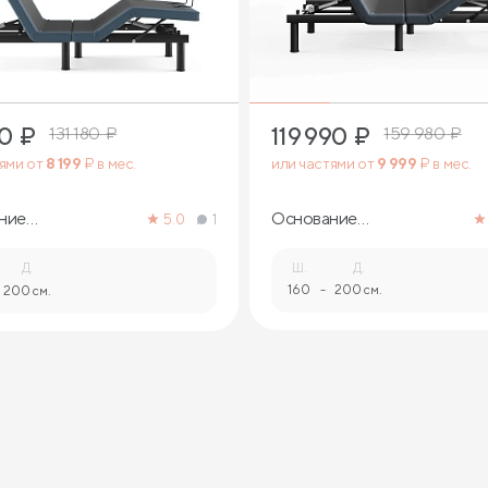
1
1
90
₽
119 990
₽
131 180
₽
159 980
₽
тями от
8 199
₽ в мес.
или частями от
9 999
₽ в мес.
ние
Основание
5.0
1
ормируемое
трансформируемое
s
Aquarius
Д.
Ш.
Д.
160
-
200 см.
200 см.