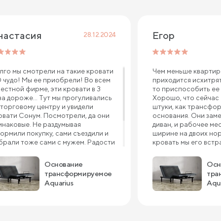
настасия
Егор
28.12.2024
лго мы смотрели на такие кровати
Чем меньше квартир
О чудо! Мы ее приобрели! Во всем
приходится исхитрят
вестной фирме, эти кровати в 3
то приспособить ее 
за дороже... Тут мы прогуливались
Хорошо, что сейчас
 торговому центру и увидели
штуки, как трансфо
овати Сонум. Посмотрели, да они
основания. Они заме
инаковые. Не раздумывая
диван, и рабочее ме
ормили покупку, сами съездили и
ширине на двоих нор
брали тоже сами с мужем. Радости
кровать мы его встр
шей нет предела-просторно,
потому что стоит о
тно и массаж-лимфодренаж
комнаты и разделяет 
Основание
Осн
ждый день. Спасибо вам за такое
Механизм хороший, 
трансформируемое
тра
о.
работает без претен
Aquarius
Aqu
Матрас к нему купи
Удобно в общем – и 
самим спать, работат
да, у него еще USB р