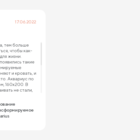
17.06.2022
а, тем больше
ься, чтобы как-
для жизни.
 появились такие
рмируемые
няют и кровать, и
сто. Аквариус по
м, 160х200. В
аивать не стали,
но посреди
ее на зоны.
ование
надежный,
нсформируемое
зий полгода.
arius
ли хороший.
гостей принять и
ь, отдыхать. А,
азъем имеется.