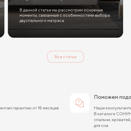
В данной статье мы рассмотрим основные
моменты, связанные с особенностями выбора
двуспального матраса.
Все статьи
Поможем под
нтам гарантию от 18 месяцев
Наши консультанты
В каталоге СОНУМ
спальни, кроватей
для сна.