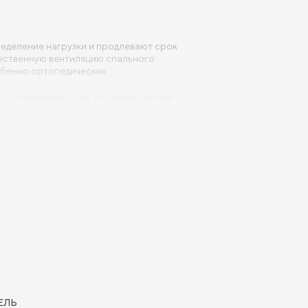
еделение нагрузки и продлевают срок
тественную вентиляцию спального
обенно ортопедических.
остребована у тех, кто любит читать
ия. Такие модели ценят те, кто
спальных решений 140×200 - 200×200
, подходит к большинству кроватных
ЕЛЬ