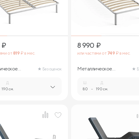
₽
8 990
₽
тями от
819
₽ в мес.
или частями от
749
₽ в мес.
ическое
Металлическое
Без оценок
Б
ие (с опорами)
основание (разборное
с опорами)
Д.
Ш.
Д.
190 см.
80
-
190 см.