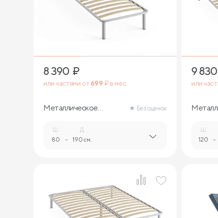
8 390
₽
9 830
или частями от
699
₽ в мес.
или час
Металлическое
Металл
Без оценок
основание (с опорами)
основан
Ш.
Д.
Ш.
80
-
190 см.
120
-