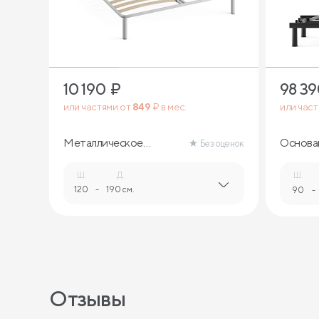
10 190
₽
98 3
или частями от
849
₽ в мес.
или час
Металлическое
Основа
Без оценок
основание (разборное
трансф
с опорами)
Aquariu
Ш.
Д.
Ш.
120
-
190 см.
90
-
Отзывы