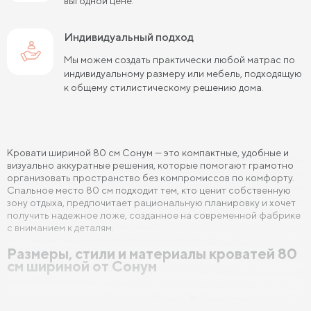
выгодной цене.
Кровати 90х190 см
Кровати 120х190 см
Индивидуальный подход
Кровати 140х190 см
Кровати 160х190 см
Мы можем создать практически любой матрас по
Кровати 180х190 см
Кровати 200х190 см
индивидуальному размеру или мебель, подходящую
к общему стилистическому решению дома.
Кровати 80х200 см
Кровати 90х200 см
Кровати 120х200 см
Кровати 140х200 см
Кровати шириной 80 см Сонум — это компактные, удобные и
Кровати 160х200 см (Евро размер)
визуально аккуратные решения, которые помогают грамотно
организовать пространство без компромиссов по комфорту.
Кровати 180х200 см
Кровати 200х200 см (Кинг Сайз)
Спальное место 80 см подходит тем, кто ценит собственную
зону отдыха, предпочитает рациональную планировку и хочет
Кровати с подъемным механизмом
получить надежное ложе, созданное на современной фабрике
с вниманием к деталям.
Кровати для взрослых
Кровати с ящиками
Размеры, стили и материалы кроватей 80
см шириной от Сонум
Кровати 160 х 200 с подъемным механизмом и ящиками
Кровати 140 х 200 с подъемным механизмом и ящиками
В каталоге интернет магазина Сонум г. Владивосток