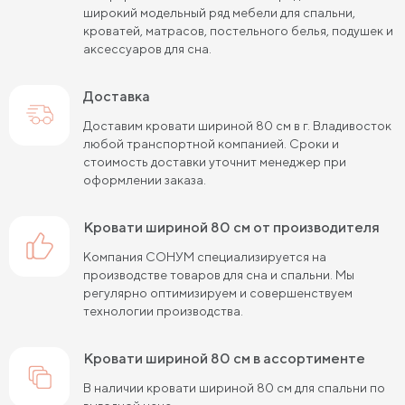
широкий модельный ряд мебели для спальни,
Кровати черного цвета
Кровати бежевого цвета
кроватей, матрасов, постельного белья, подушек и
аксессуаров для сна.
Кровати шириной 80 см (Узкие)
Доставка
Кровати шириной 90 см
Кровати шириной 120 см
Доставим кровати шириной 80 см в г. Владивосток
Кровати шириной 140 см
Кровати шириной 160 см
любой транспортной компанией. Сроки и
стоимость доставки уточнит менеджер при
Кровати шириной 180 см
Кровати шириной 200 см
оформлении заказа.
Высокие кровати
Низкие кровати
кровати шириной 80 см от производителя
Кровати длиной 180 см
Кровати длиной 190 см
Компания СОНУМ специализируется на
производстве товаров для сна и спальни. Мы
Кровати длиной 200 см
регулярно оптимизируем и совершенствуем
технологии производства.
Кровати 80х180 см (для маленькой комнаты)
Кровати 90х180 см
Кровати 120х180 см
кровати шириной 80 см в ассортименте
В наличии кровати шириной 80 см для спальни по
Большие кровати
Кровати 80х190 см