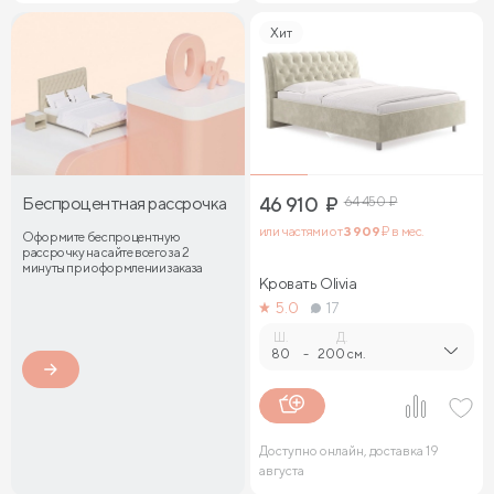
Хит
Беспроцентная рассрочка
46 910
₽
64 450
₽
или частями от
3 909
₽ в мес.
Оформите беспроцентную
рассрочку на сайте всего за 2
минуты при оформлении заказа
Кровать Olivia
5.0
17
Ш.
Д.
80
-
200 см.
Доступно онлайн, доставка 19
августа