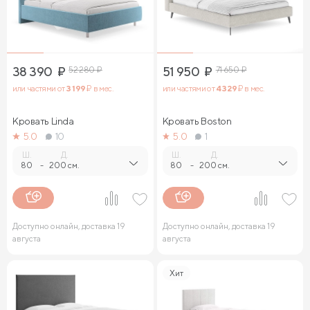
38 390
₽
52 280
₽
51 950
₽
71 650
₽
или частями от
3 199
₽ в мес.
или частями от
4 329
₽ в мес.
Кровать Linda
Кровать Boston
5.0
10
5.0
1
Ш.
Д.
Ш.
Д.
80
-
200 см.
80
-
200 см.
Доступно онлайн, доставка 19
Доступно онлайн, доставка 19
августа
августа
Хит