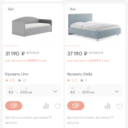
Хит
Хит
31 190
₽
41 990
₽
37 190
₽
50 560
₽
или частями от
2 599
₽ в мес.
или частями от
3 099
₽ в мес.
Кровать Uno
Кровать Stella
4.8
22
5.0
2
Ш.
Д.
Ш.
Д.
80
-
200 см.
80
-
200 см.
Доступно онлайн, доставка 19
Доступно онлайн, доставка 19
августа
августа