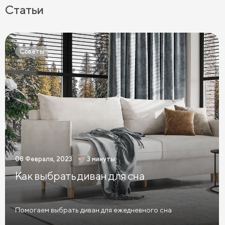
Кровати с мягкой обивкой
Кровати ЛДСП
Статьи
Кровати Экокожа
Кровати 90 х 200 с ящиками
Кровати 120 х 200 с ящиками
Советы
Кровати 140 х 200 с ящиками
Кровати 160 х 200 с ящиками
Кровати 180 х 200 с ящиками
Кровати 200 х 200 с ящиками
Кровати мятного цвета
Кровати тёмного цвета
Кровати горчичного цвета
08 Февраля, 2023
3 минуты
Кровати бирюзового цвета
Как выбрать диван для сна
Кровати в современном стиле
Кровати в стиле лофт
Кровати в скандинавском стиле
Помогаем выбрать диван для ежедневного сна
Кровати в классическом стиле
Кровати без изголовья