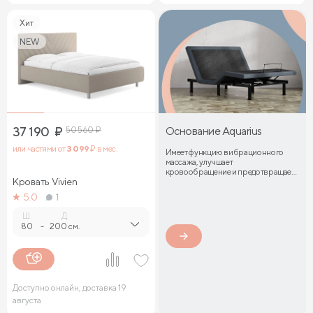
Хит
NEW
37 190
₽
50 560
₽
Основание Aquarius
или частями от
3 099
₽ в мес.
Имеет функцию вибрационного
массажа, улучшает
кровообращение и предотвращает
Кровать Vivien
затекание мышц
5.0
1
Ш.
Д.
80
-
200 см.
Доступно онлайн, доставка 19
августа