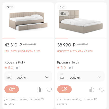
New
Хит
NEW
43 310
₽
60 020
₽
38 990
₽
53 130
₽
или частями от
3 609
₽ в мес.
или частями от
3 249
₽ в мес.
Кровать Polly
Кровать Helga
5.0
1
5.0
1
Ш.
Д.
Ш.
Д.
80
-
200 см.
80
-
200 см.
Доступно онлайн, доставка 19
Доступно онлайн, доставка 19
августа
августа