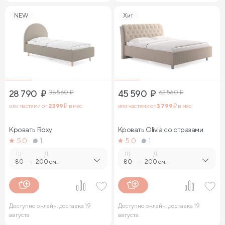
NEW
Хит
28 790
₽
38 560
₽
45 590
₽
62 560
₽
или частями от
2 399
₽ в мес.
или частями от
3 799
₽ в мес.
Кровать Roxy
Кровать Olivia со стразами
5.0
1
5.0
1
Ш.
Д.
Ш.
Д.
80
-
200 см.
80
-
200 см.
Доступно онлайн, доставка 19
Доступно онлайн, доставка 19
августа
августа