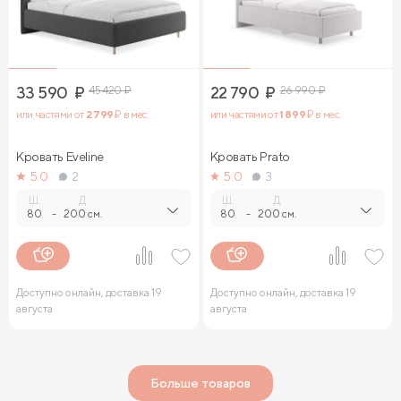
33 590
₽
45 420
₽
22 790
₽
26 990
₽
или частями от
2 799
₽ в мес.
или частями от
1 899
₽ в мес.
Кровать Eveline
Кровать Prato
5.0
2
5.0
3
Ш.
Д.
Ш.
Д.
80
-
200 см.
80
-
200 см.
Доступно онлайн, доставка 19
Доступно онлайн, доставка 19
августа
августа
Больше товаров