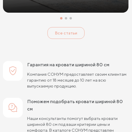
Кровати с низким изголовьем
Кровати с высоким изголовьем
Все статьи
Кровати с мягким изголовьем
Кровати светлых цветов
Кровати в стиле прованс
Кровати в стиле минимализм
Кровати в стиле хай-тек
Кровати семейные
Гарантия на кровати шириной 80 см
Кровати белого цвета
Кровати голубого цвета
Компания СОНУМ предоставляет своим клиентам
гарантию от 18 месяцев до 10 лет на всю
Кровати цвета графит
Кровати желтого цвета
выпускаемую продукцию.
Кровати зеленого цвета
Кровати коричневого цвета
Поможем подобрать кровати шириной 80
Кровати красного цвета
Кровати оранжевого цвета
см
Кровати розового цвета
Кровати серого цвета
Наши консультанты помогут выбрать кровати
шириной 80 см под ваши критерии цены и
Кровати синего цвета
Кровати фиолетового цвета
комфорта. В каталоге СОНУМ представлен