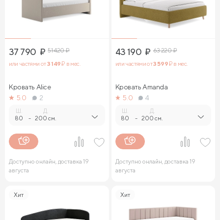
37 790
₽
51 420
₽
43 190
₽
63 220
₽
или частями от
3 149
₽ в мес.
или частями от
3 599
₽ в мес.
Кровать Alice
Кровать Amanda
5.0
2
5.0
4
Ш.
Д.
Ш.
Д.
80
-
200 см.
80
-
200 см.
Доступно онлайн, доставка 19
Доступно онлайн, доставка 19
августа
августа
Хит
Хит