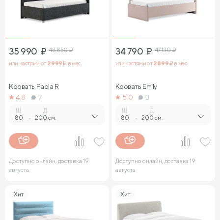
35 990
₽
48 850
₽
34 790
₽
47 130
₽
или частями от
2 999
₽ в мес.
или частями от
2 899
₽ в мес.
Кровать Paola R
Кровать Emily
4.8
7
5.0
3
Ш.
Д.
Ш.
Д.
80
-
200 см.
80
-
200 см.
Доступно онлайн, доставка 19
Доступно онлайн, доставка 19
августа
августа
Хит
Хит