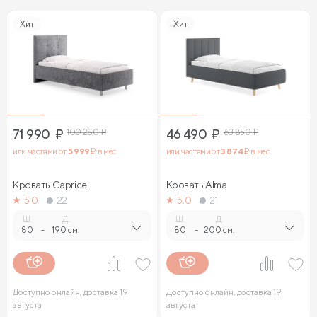
Хит
Хит
71 990
₽
100 280
₽
46 490
₽
63 850
₽
или частями от
5 999
₽ в мес.
или частями от
3 874
₽ в мес.
Кровать Caprice
Кровать Alma
5.0
22
5.0
21
Ш.
Д.
Ш.
Д.
80
-
190 см.
80
-
200 см.
Доступно онлайн, доставка 19
Доступно онлайн, доставка 19
августа
августа