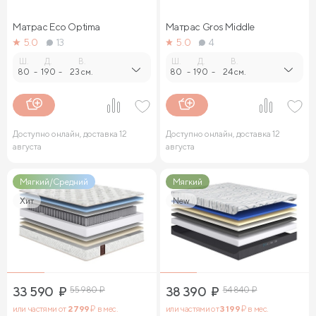
Матрас Eco Optima
Матрас Gros Middle
5.0
13
5.0
4
Ш.
Д.
В.
Ш.
Д.
В.
80
-
190
-
23 см.
80
-
190
-
24 см.
Доступно онлайн, доставка 12
Доступно онлайн, доставка 12
августа
августа
Мягкий/Средний
Мягкий
Хит
New
33 590
₽
55 980
₽
38 390
₽
54 840
₽
или частями от
2 799
₽ в мес.
или частями от
3 199
₽ в мес.