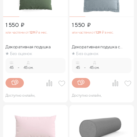
1 550
₽
1 550
₽
или частями от
129
₽ в мес.
или частями от
129
₽ в мес.
Декоративная подушка
Декоративная подушка с
кантом
Без оценок
Без оценок
Ш.
Д.
Ш.
Д.
45
-
45 см.
45
-
45 см.
Доступно онлайн,
Доступно онлайн,