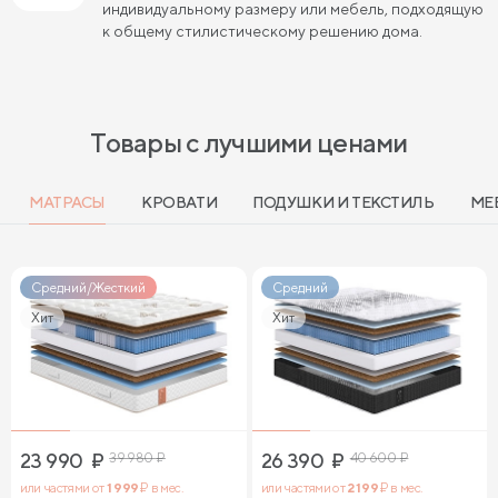
индивидуальному размеру или мебель, подходящую
к общему стилистическому решению дома.
Товары с лучшими ценами
МАТРАСЫ
КРОВАТИ
ПОДУШКИ И ТЕКСТИЛЬ
МЕ
Средний/Жесткий
Средний
Хит
Хит
23 990
₽
39 980
₽
26 390
₽
40 600
₽
или частями от
1 999
₽ в мес.
или частями от
2 199
₽ в мес.