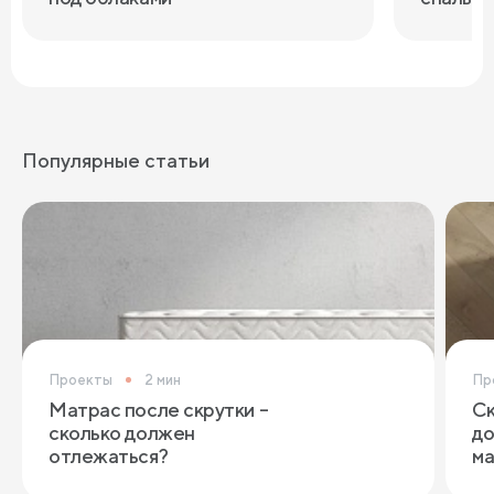
Популярные статьи
Проекты
2 мин
Пр
Матрас после скрутки –
Ск
сколько должен
до
отлежаться?
ма