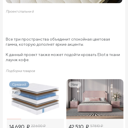
Проект спальни 6
Все три пространства объединит спокойная цветовая
гамма, которую дополнят яркие акценты.
К данный проект также может подойти кровать Eliot в ткани
лаунж кофе.
Подборка товаров
Средний
New
Хит
14 690
₽
22 600
₽
42 510
₽
57 810
₽