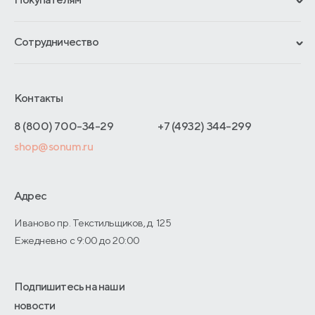
Гарантии
Рассрочка и кредит
Материалы и технологии
Сотрудничество
Обмен и возврат
Сроки изготовления
Франчайзинг
Доставка и оплата
Блог
Отельерам
Контакты
Как оформить заказ
Отзывы покупателей
Интернет-магазинам
Адреса магазинов
8 (800) 700-34-29
+7 (4932) 344-299
Оптовые продажи
shop@sonum.ru
Договор-оферты
Дизайнерам интерьеров
О производстве
Адрес
Иваново пр. Текстильщиков, д. 125
Ежедневно с 9:00 до 20:00
Подпишитесь на наши
новости